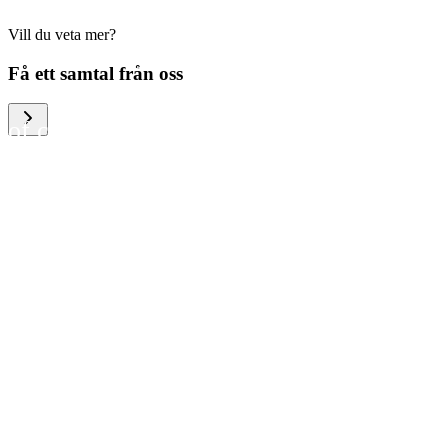
Vill du veta mer?
We help large organizations,
Få ett samtal från oss
the public sector and resellers
of consumer electronics to
become more circular in the
way they think and act. To be
specific, we provide our
partners and customers with
different services that help
them to manage mobile
phones, computers and other
tech devices in a way that is