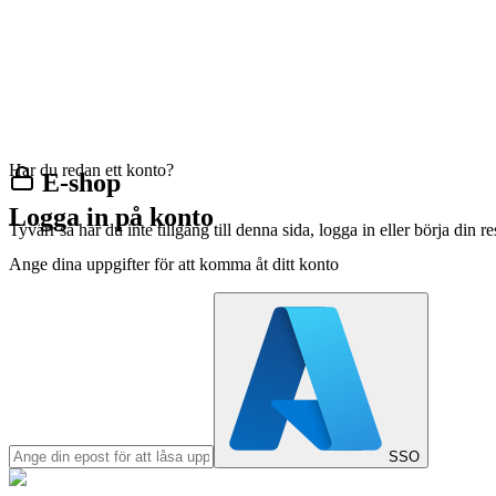
Har du redan ett konto?
E-shop
Logga in på konto
Tyvärr så har du inte tillgång till denna sida, logga in eller börja din 
Ange dina uppgifter för att komma åt ditt konto
SSO