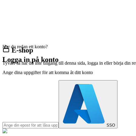
Har du redan ett konto?
E-shop
Logga in på konto
Tyvärr så har du inte tillgång till denna sida, logga in eller börja din 
Ange dina uppgifter för att komma åt ditt konto
SSO