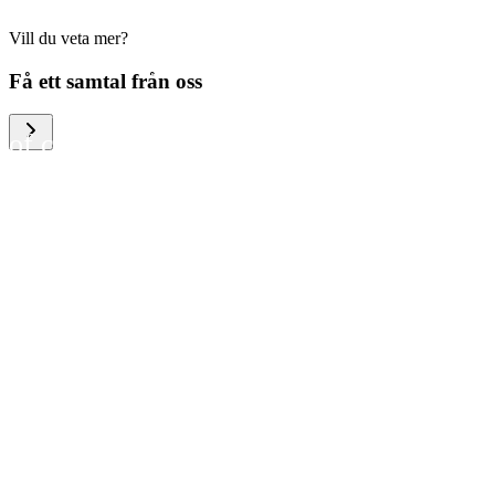
Vill du veta mer?
We help large organizations,
Få ett samtal från oss
the public sector and resellers
of consumer electronics to
become more circular in the
way they think and act. To be
specific, we provide our
partners and customers with
different services that help
them to manage mobile
phones, computers and other
tech devices in a way that is