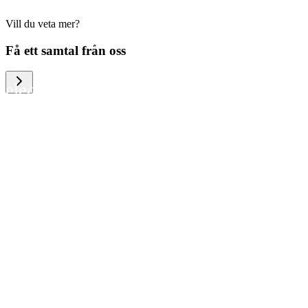
Vill du veta mer?
We help large organizations, the public
Få ett samtal från oss
sector and resellers of consumer
electronics to become more circular in
the way they think and act. To be
specific, we provide our partners and
customers with different services that
help them to manage mobile phones,
computers and other tech devices in a
way that is both cost-efficient and
sustainable.