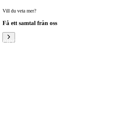
Vill du veta mer?
We help large organizations, the public
Få ett samtal från oss
sector and resellers of consumer
electronics to become more circular in
the way they think and act. To be
specific, we provide our partners and
customers with different services that
help them to manage mobile phones,
computers and other tech devices in a
way that is both cost-efficient and
sustainable.