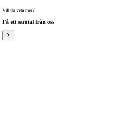
Vill du veta mer?
We help large organizations,
Få ett samtal från oss
the public sector and resellers
of consumer electronics to
become more circular in the
way they think and act. To be
specific, we provide our
partners and customers with
different services that help
them to manage mobile
phones, computers and other
tech devices in a way that is