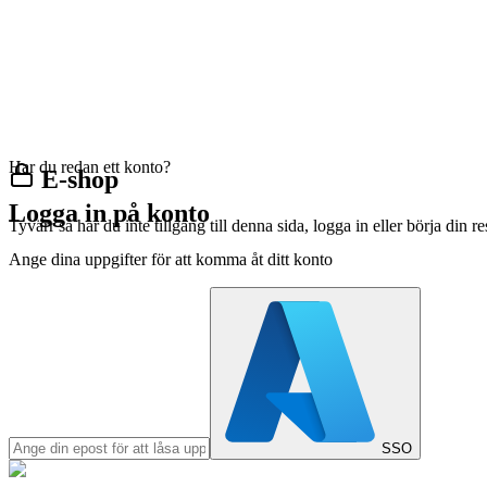
Har du redan ett konto?
E-shop
Logga in på konto
Tyvärr så har du inte tillgång till denna sida, logga in eller börja din 
Ange dina uppgifter för att komma åt ditt konto
SSO