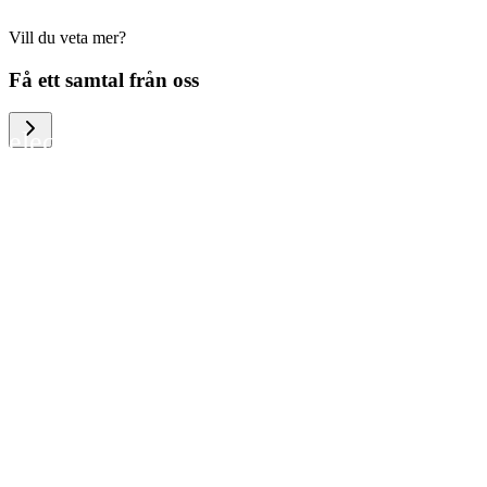
Vill du veta mer?
We help large organizations, the public
Få ett samtal från oss
sector and resellers of consumer
electronics to become more circular in
the way they think and act. To be
specific, we provide our partners and
customers with different services that
help them to manage mobile phones,
computers and other tech devices in a
way that is both cost-efficient and
sustainable.