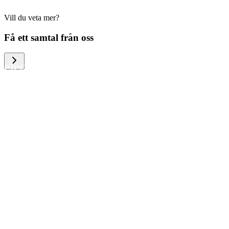
Vill du veta mer?
We help large organizations, the public
Få ett samtal från oss
sector and resellers of consumer
electronics to become more circular in
the way they think and act. To be
specific, we provide our partners and
customers with different services that
help them to manage mobile phones,
computers and other tech devices in a
way that is both cost-efficient and
sustainable.