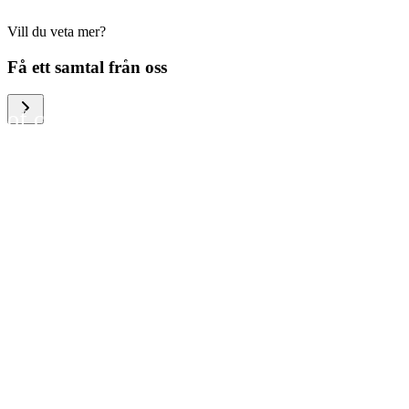
Vill du veta mer?
We help large organizations,
Få ett samtal från oss
the public sector and resellers
of consumer electronics to
become more circular in the
way they think and act. To be
specific, we provide our
partners and customers with
different services that help
them to manage mobile
phones, computers and other
tech devices in a way that is