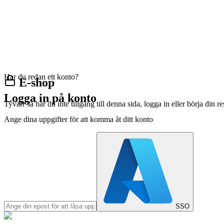
Har du redan ett konto?
E-shop
Logga in på konto
Tyvärr så har du inte tillgång till denna sida, logga in eller börja din 
Ange dina uppgifter för att komma åt ditt konto
SSO