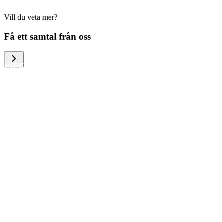
Vill du veta mer?
We help large organizations, the public
Få ett samtal från oss
sector and resellers of consumer
electronics to become more circular in
the way they think and act. To be
specific, we provide our partners and
customers with different services that
help them to manage mobile phones,
computers and other tech devices in a
way that is both cost-efficient and
sustainable.