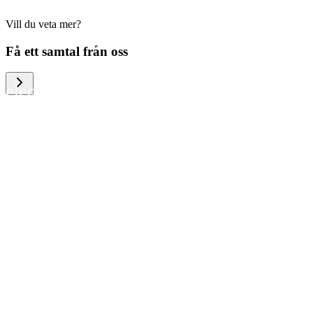
Vill du veta mer?
We help large organizations, the public
Få ett samtal från oss
sector and resellers of consumer
electronics to become more circular in
the way they think and act. To be
specific, we provide our partners and
customers with different services that
help them to manage mobile phones,
computers and other tech devices in a
way that is both cost-efficient and
sustainable.