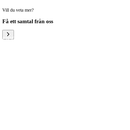
Vill du veta mer?
We help large organizations, the public
Få ett samtal från oss
sector and resellers of consumer
electronics to become more circular in
the way they think and act. To be
specific, we provide our partners and
customers with different services that
help them to manage mobile phones,
computers and other tech devices in a
way that is both cost-efficient and
sustainable.