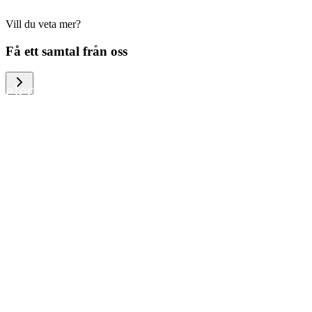
Vill du veta mer?
We help large organizations, the public
Få ett samtal från oss
sector and resellers of consumer
electronics to become more circular in
the way they think and act. To be
specific, we provide our partners and
customers with different services that
help them to manage mobile phones,
computers and other tech devices in a
way that is both cost-efficient and
sustainable.