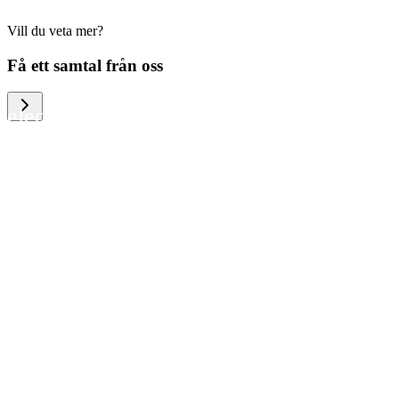
Vill du veta mer?
We help large organizations, the public
Få ett samtal från oss
sector and resellers of consumer
electronics to become more circular in
the way they think and act. To be
specific, we provide our partners and
customers with different services that
help them to manage mobile phones,
computers and other tech devices in a
way that is both cost-efficient and
sustainable.