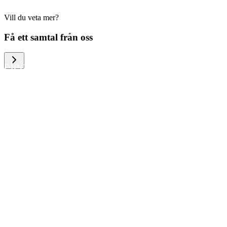
Vill du veta mer?
We help large organizations, the public
Få ett samtal från oss
sector and resellers of consumer
electronics to become more circular in
the way they think and act. To be
specific, we provide our partners and
customers with different services that
help them to manage mobile phones,
computers and other tech devices in a
way that is both cost-efficient and
sustainable.