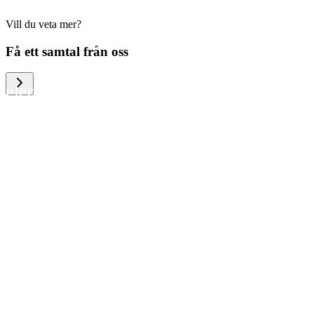
Vill du veta mer?
We help large organizations, the public
Få ett samtal från oss
sector and resellers of consumer
electronics to become more circular in
the way they think and act. To be
specific, we provide our partners and
customers with different services that
help them to manage mobile phones,
computers and other tech devices in a
way that is both cost-efficient and
sustainable.