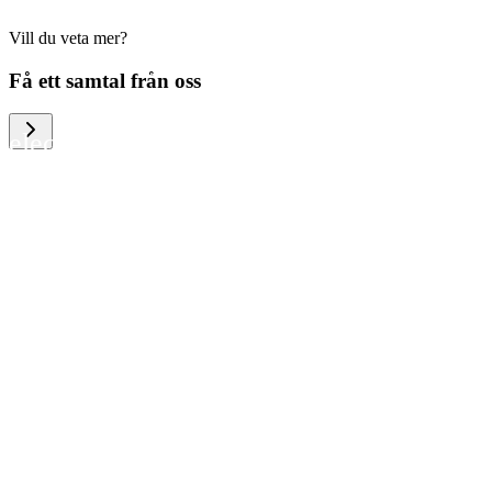
Vill du veta mer?
We help large organizations, the public
Få ett samtal från oss
sector and resellers of consumer
electronics to become more circular in
the way they think and act. To be
specific, we provide our partners and
customers with different services that
help them to manage mobile phones,
computers and other tech devices in a
way that is both cost-efficient and
sustainable.