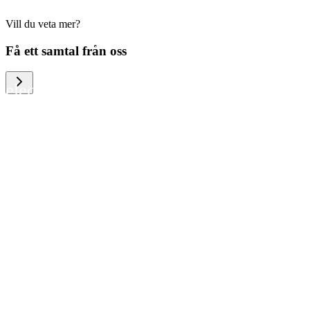
Vill du veta mer?
We help large organizations, the public
Få ett samtal från oss
sector and resellers of consumer
electronics to become more circular in
the way they think and act. To be
specific, we provide our partners and
customers with different services that
help them to manage mobile phones,
computers and other tech devices in a
way that is both cost-efficient and
sustainable.