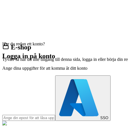
Har du redan ett konto?
E-shop
Logga in på konto
Tyvärr så har du inte tillgång till denna sida, logga in eller börja din 
Ange dina uppgifter för att komma åt ditt konto
SSO