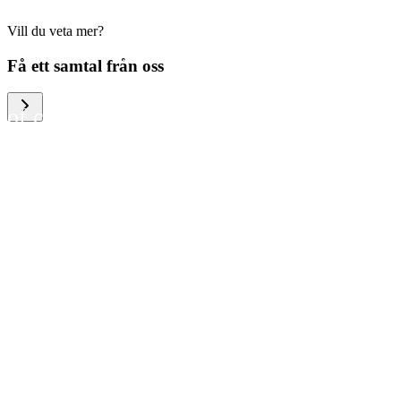
Vill du veta mer?
We help large organizations,
Få ett samtal från oss
the public sector and resellers
of consumer electronics to
become more circular in the
way they think and act. To be
specific, we provide our
partners and customers with
different services that help
them to manage mobile
phones, computers and other
tech devices in a way that is