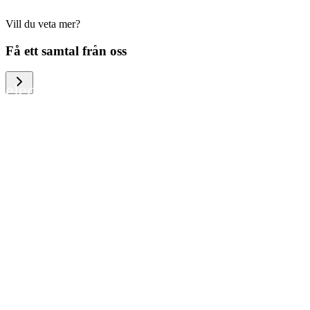
Vill du veta mer?
We help large organizations, the public
Få ett samtal från oss
sector and resellers of consumer
electronics to become more circular in
the way they think and act. To be
specific, we provide our partners and
customers with different services that
help them to manage mobile phones,
computers and other tech devices in a
way that is both cost-efficient and
sustainable.