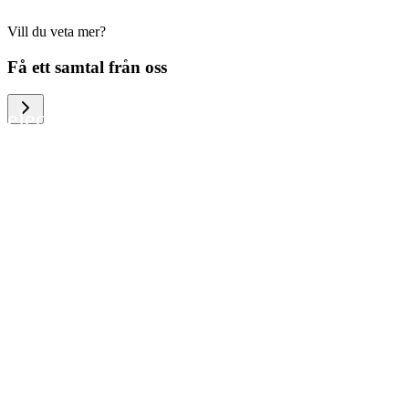
Vill du veta mer?
We help large organizations, the public
Få ett samtal från oss
sector and resellers of consumer
electronics to become more circular in
the way they think and act. To be
specific, we provide our partners and
customers with different services that
help them to manage mobile phones,
computers and other tech devices in a
way that is both cost-efficient and
sustainable.