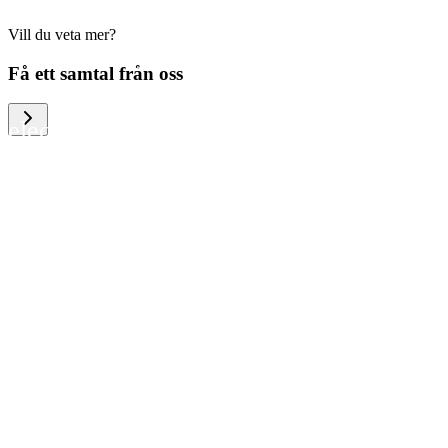
Vill du veta mer?
We help large organizations, the public
Få ett samtal från oss
sector and resellers of consumer
electronics to become more circular in
the way they think and act. To be
specific, we provide our partners and
customers with different services that
help them to manage mobile phones,
computers and other tech devices in a
way that is both cost-efficient and
sustainable.