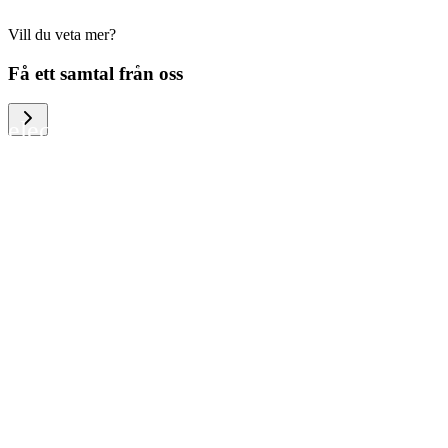
Vill du veta mer?
We help large organizations, the public
Få ett samtal från oss
sector and resellers of consumer
electronics to become more circular in
the way they think and act. To be
specific, we provide our partners and
customers with different services that
help them to manage mobile phones,
computers and other tech devices in a
way that is both cost-efficient and
sustainable.