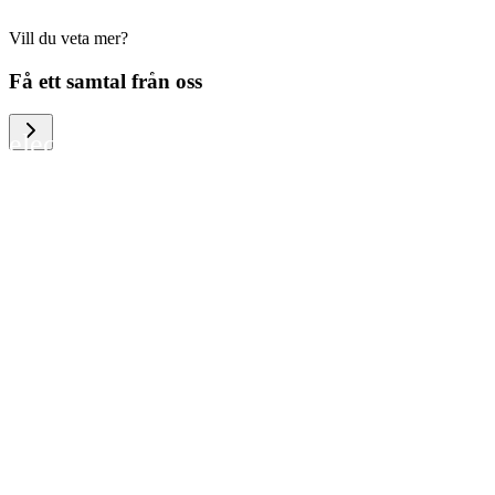
Vill du veta mer?
We help large organizations, the public
Få ett samtal från oss
sector and resellers of consumer
electronics to become more circular in
the way they think and act. To be
specific, we provide our partners and
customers with different services that
help them to manage mobile phones,
computers and other tech devices in a
way that is both cost-efficient and
sustainable.