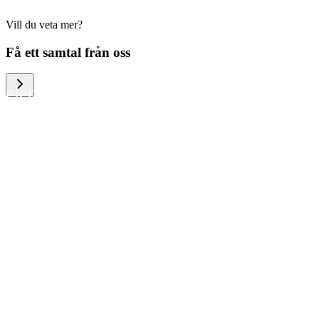
Vill du veta mer?
We help large organizations, the public
Få ett samtal från oss
sector and resellers of consumer
electronics to become more circular in
the way they think and act. To be
specific, we provide our partners and
customers with different services that
help them to manage mobile phones,
computers and other tech devices in a
way that is both cost-efficient and
sustainable.