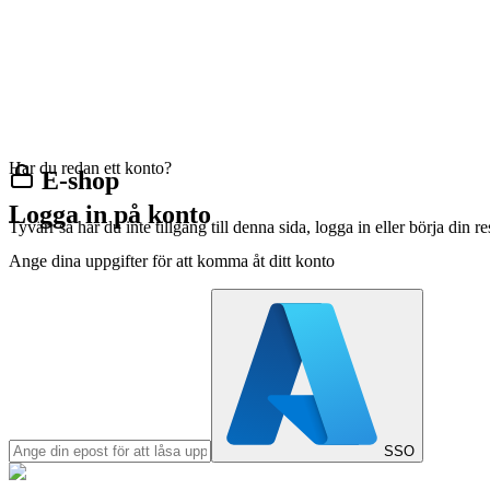
Har du redan ett konto?
E-shop
Logga in på konto
Tyvärr så har du inte tillgång till denna sida, logga in eller börja din 
Ange dina uppgifter för att komma åt ditt konto
SSO