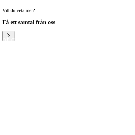
Vill du veta mer?
We help large organizations,
Få ett samtal från oss
the public sector and resellers
of consumer electronics to
become more circular in the
way they think and act. To be
specific, we provide our
partners and customers with
different services that help
them to manage mobile
phones, computers and other
tech devices in a way that is