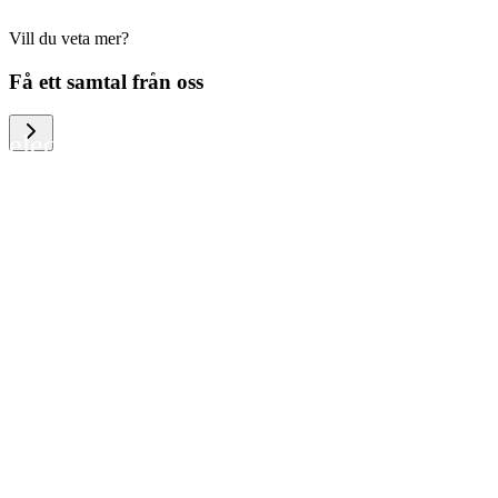
Vill du veta mer?
We help large organizations, the public
Få ett samtal från oss
sector and resellers of consumer
electronics to become more circular in
the way they think and act. To be
specific, we provide our partners and
customers with different services that
help them to manage mobile phones,
computers and other tech devices in a
way that is both cost-efficient and
sustainable.