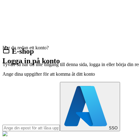
Har du redan ett konto?
E-shop
Logga in på konto
Tyvärr så har du inte tillgång till denna sida, logga in eller börja din 
Ange dina uppgifter för att komma åt ditt konto
SSO