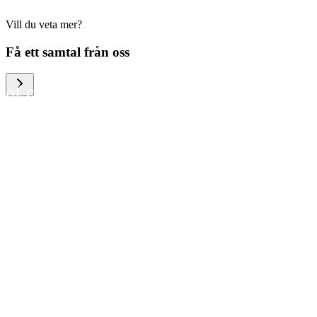
Vill du veta mer?
We help large organizations,
Få ett samtal från oss
the public sector and resellers
of consumer electronics to
become more circular in the
way they think and act. To be
specific, we provide our
partners and customers with
different services that help
them to manage mobile
phones, computers and other
tech devices in a way that is