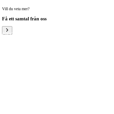
Vill du veta mer?
We help large organizations, the public
Få ett samtal från oss
sector and resellers of consumer
electronics to become more circular in
the way they think and act. To be
specific, we provide our partners and
customers with different services that
help them to manage mobile phones,
computers and other tech devices in a
way that is both cost-efficient and
sustainable.