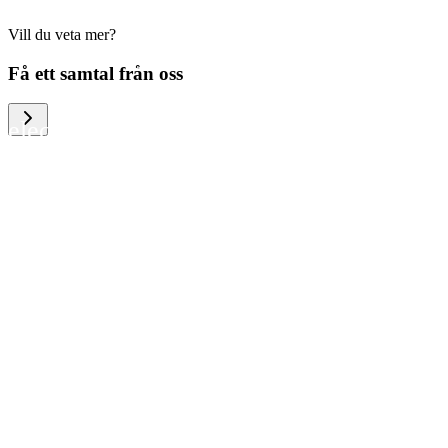
Vill du veta mer?
We help large organizations, the public
Få ett samtal från oss
sector and resellers of consumer
electronics to become more circular in
the way they think and act. To be
specific, we provide our partners and
customers with different services that
help them to manage mobile phones,
computers and other tech devices in a
way that is both cost-efficient and
sustainable.