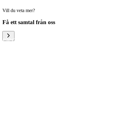
Vill du veta mer?
We help large organizations, the public
Få ett samtal från oss
sector and resellers of consumer
electronics to become more circular in
the way they think and act. To be
specific, we provide our partners and
customers with different services that
help them to manage mobile phones,
computers and other tech devices in a
way that is both cost-efficient and
sustainable.