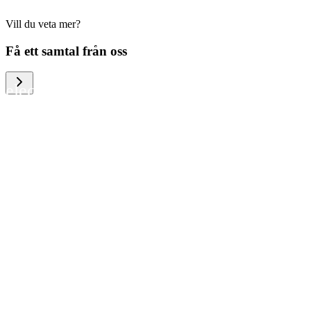
Vill du veta mer?
We help large organizations, the public
Få ett samtal från oss
sector and resellers of consumer
electronics to become more circular in
the way they think and act. To be
specific, we provide our partners and
customers with different services that
help them to manage mobile phones,
computers and other tech devices in a
way that is both cost-efficient and
sustainable.