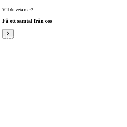
Vill du veta mer?
We help large organizations, the public
Få ett samtal från oss
sector and resellers of consumer
electronics to become more circular in
the way they think and act. To be
specific, we provide our partners and
customers with different services that
help them to manage mobile phones,
computers and other tech devices in a
way that is both cost-efficient and
sustainable.