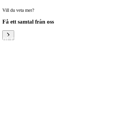
Vill du veta mer?
We help large organizations,
Få ett samtal från oss
the public sector and resellers
of consumer electronics to
become more circular in the
way they think and act. To be
specific, we provide our
partners and customers with
different services that help
them to manage mobile
phones, computers and other
tech devices in a way that is