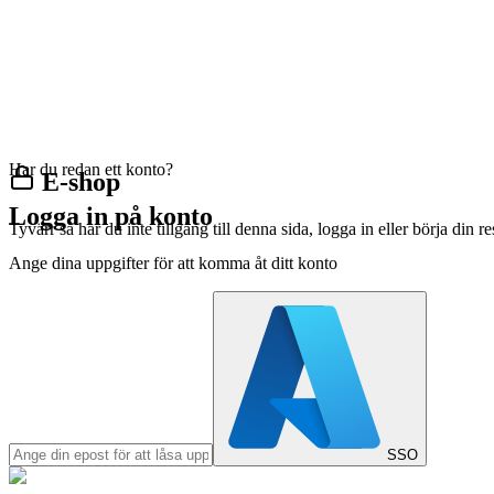
Har du redan ett konto?
E-shop
Logga in på konto
Tyvärr så har du inte tillgång till denna sida, logga in eller börja din 
Ange dina uppgifter för att komma åt ditt konto
SSO