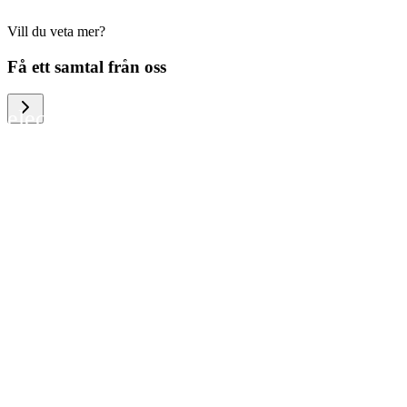
Vill du veta mer?
We help large organizations, the public
Få ett samtal från oss
sector and resellers of consumer
electronics to become more circular in
the way they think and act. To be
specific, we provide our partners and
customers with different services that
help them to manage mobile phones,
computers and other tech devices in a
way that is both cost-efficient and
sustainable.