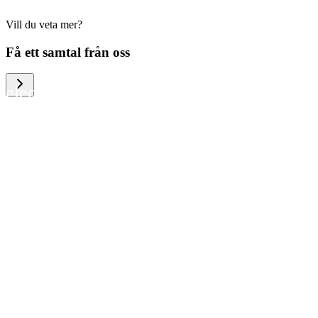
Vill du veta mer?
We help large organizations, the public
Få ett samtal från oss
sector and resellers of consumer
electronics to become more circular in
the way they think and act. To be
specific, we provide our partners and
customers with different services that
help them to manage mobile phones,
computers and other tech devices in a
way that is both cost-efficient and
sustainable.