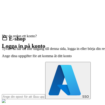
Har du redan ett konto?
E-shop
Logga in på konto
Tyvärr så har du inte tillgång till denna sida, logga in eller börja din 
Ange dina uppgifter för att komma åt ditt konto
SSO