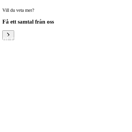
Vill du veta mer?
We help large organizations,
Få ett samtal från oss
the public sector and resellers
of consumer electronics to
become more circular in the
way they think and act. To be
specific, we provide our
partners and customers with
different services that help
them to manage mobile
phones, computers and other
tech devices in a way that is