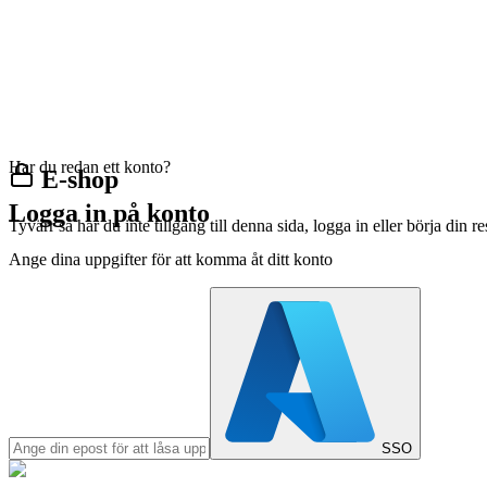
Har du redan ett konto?
E-shop
Logga in på konto
Tyvärr så har du inte tillgång till denna sida, logga in eller börja din 
Ange dina uppgifter för att komma åt ditt konto
SSO