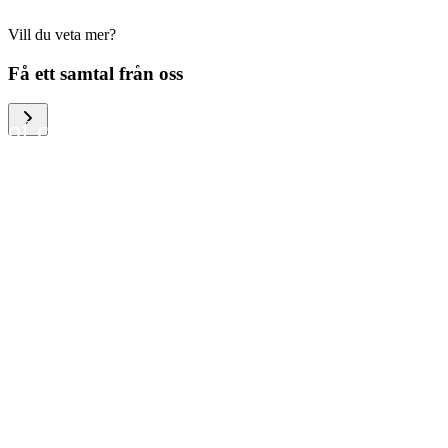
Vill du veta mer?
We help large organizations,
Få ett samtal från oss
the public sector and resellers
of consumer electronics to
become more circular in the
way they think and act. To be
specific, we provide our
partners and customers with
different services that help
them to manage mobile
phones, computers and other
tech devices in a way that is