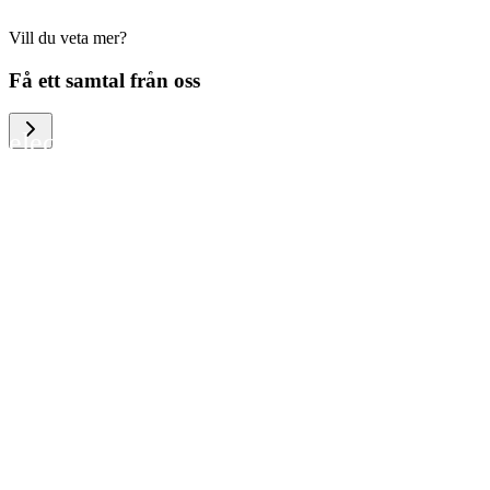
Vill du veta mer?
We help large organizations, the public
Få ett samtal från oss
sector and resellers of consumer
electronics to become more circular in
the way they think and act. To be
specific, we provide our partners and
customers with different services that
help them to manage mobile phones,
computers and other tech devices in a
way that is both cost-efficient and
sustainable.