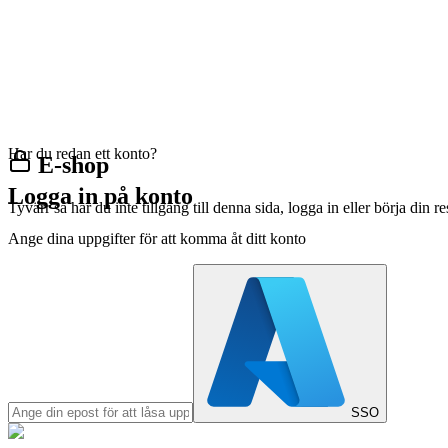
Har du redan ett konto?
E-shop
Logga in på konto
Tyvärr så har du inte tillgång till denna sida, logga in eller börja din 
Ange dina uppgifter för att komma åt ditt konto
SSO