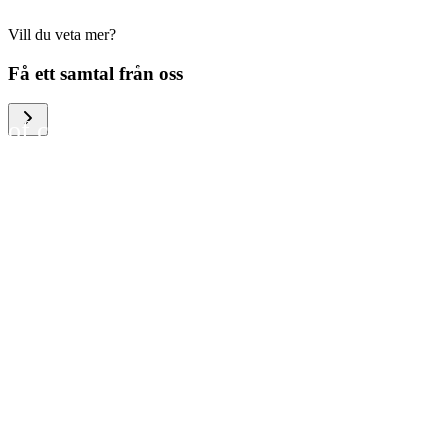
Vill du veta mer?
We help large organizations,
Få ett samtal från oss
the public sector and resellers
of consumer electronics to
become more circular in the
way they think and act. To be
specific, we provide our
partners and customers with
different services that help
them to manage mobile
phones, computers and other
tech devices in a way that is