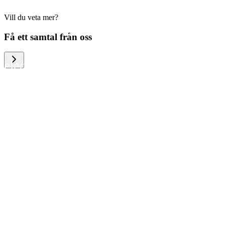
Vill du veta mer?
We help large organizations, the public
Få ett samtal från oss
sector and resellers of consumer
electronics to become more circular in
the way they think and act. To be
specific, we provide our partners and
customers with different services that
help them to manage mobile phones,
computers and other tech devices in a
way that is both cost-efficient and
sustainable.