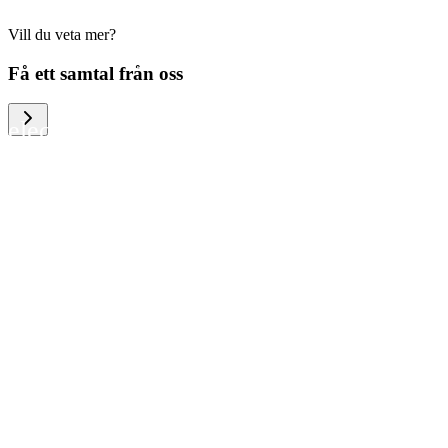
Vill du veta mer?
We help large organizations, the public
Få ett samtal från oss
sector and resellers of consumer
electronics to become more circular in
the way they think and act. To be
specific, we provide our partners and
customers with different services that
help them to manage mobile phones,
computers and other tech devices in a
way that is both cost-efficient and
sustainable.