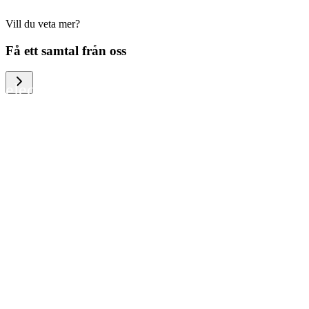
Vill du veta mer?
We help large organizations, the public
Få ett samtal från oss
sector and resellers of consumer
electronics to become more circular in
the way they think and act. To be
specific, we provide our partners and
customers with different services that
help them to manage mobile phones,
computers and other tech devices in a
way that is both cost-efficient and
sustainable.