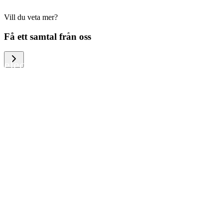
Vill du veta mer?
We help large organizations, the public
Få ett samtal från oss
sector and resellers of consumer
electronics to become more circular in
the way they think and act. To be
specific, we provide our partners and
customers with different services that
help them to manage mobile phones,
computers and other tech devices in a
way that is both cost-efficient and
sustainable.