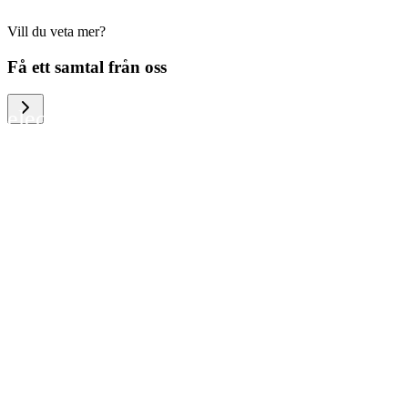
Vill du veta mer?
We help large organizations, the public
Få ett samtal från oss
sector and resellers of consumer
electronics to become more circular in
the way they think and act. To be
specific, we provide our partners and
customers with different services that
help them to manage mobile phones,
computers and other tech devices in a
way that is both cost-efficient and
sustainable.