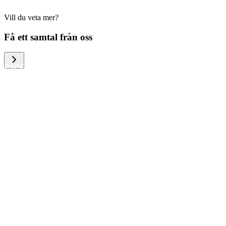
Vill du veta mer?
We help large organizations, the public
Få ett samtal från oss
sector and resellers of consumer
electronics to become more circular in
the way they think and act. To be
specific, we provide our partners and
customers with different services that
help them to manage mobile phones,
computers and other tech devices in a
way that is both cost-efficient and
sustainable.