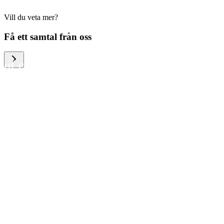
Vill du veta mer?
We help large organizations,
Få ett samtal från oss
the public sector and resellers
of consumer electronics to
become more circular in the
way they think and act. To be
specific, we provide our
partners and customers with
different services that help
them to manage mobile
phones, computers and other
tech devices in a way that is