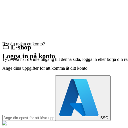
Har du redan ett konto?
E-shop
Logga in på konto
Tyvärr så har du inte tillgång till denna sida, logga in eller börja din 
Ange dina uppgifter för att komma åt ditt konto
SSO