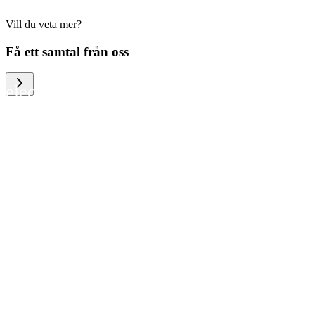
Vill du veta mer?
We help large organizations, the public
Få ett samtal från oss
sector and resellers of consumer
electronics to become more circular in
the way they think and act. To be
specific, we provide our partners and
customers with different services that
help them to manage mobile phones,
computers and other tech devices in a
way that is both cost-efficient and
sustainable.