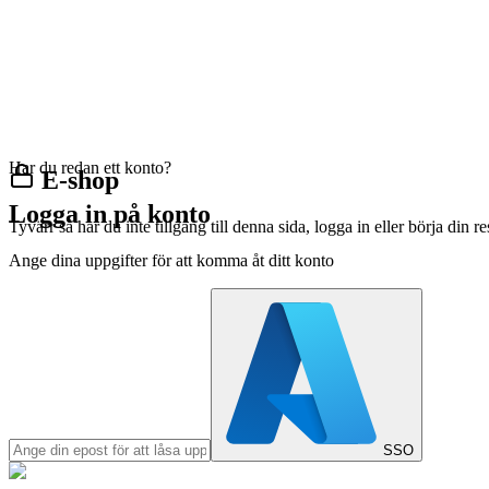
Har du redan ett konto?
E-shop
Logga in på konto
Tyvärr så har du inte tillgång till denna sida, logga in eller börja din 
Ange dina uppgifter för att komma åt ditt konto
SSO