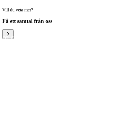
Vill du veta mer?
We help large organizations,
Få ett samtal från oss
the public sector and resellers
of consumer electronics to
become more circular in the
way they think and act. To be
specific, we provide our
partners and customers with
different services that help
them to manage mobile
phones, computers and other
tech devices in a way that is