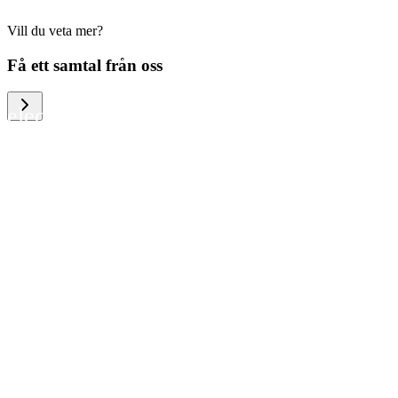
Vill du veta mer?
We help large organizations, the public
Få ett samtal från oss
sector and resellers of consumer
electronics to become more circular in
the way they think and act. To be
specific, we provide our partners and
customers with different services that
help them to manage mobile phones,
computers and other tech devices in a
way that is both cost-efficient and
sustainable.