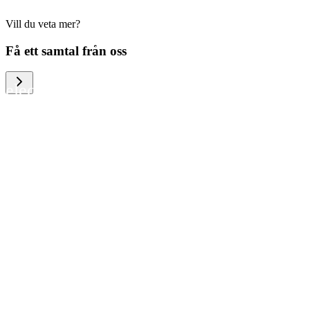
Vill du veta mer?
We help large organizations, the public
Få ett samtal från oss
sector and resellers of consumer
electronics to become more circular in
the way they think and act. To be
specific, we provide our partners and
customers with different services that
help them to manage mobile phones,
computers and other tech devices in a
way that is both cost-efficient and
sustainable.